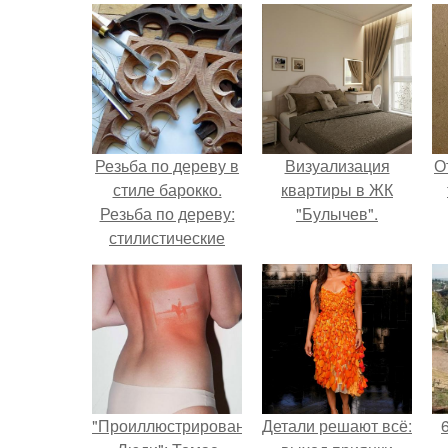
Резьба по дереву в
Визуализация
О
стиле барокко.
квартиры в ЖК
Резьба по дереву:
"Булычев".
стилистические
направления и
характерные узоры.
"Проиллюстрированные
Детали решают всё: