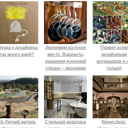
ткуда у дизайнера
Экономим на кухне
Привет всем
так много идей?
место. Варианты
дизайнерам
хранения кухонной
интерьеров и 
утвари – экономим
только!
пространство
69-Летний житель
Стильная квартира
Кёнигсберг.