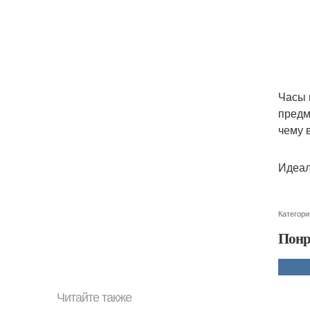
Часы 
предм
чему 
Идеал
Категори
Понр
Читайте также