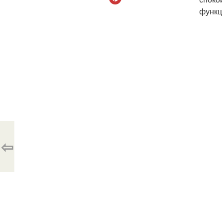
функц
⇦