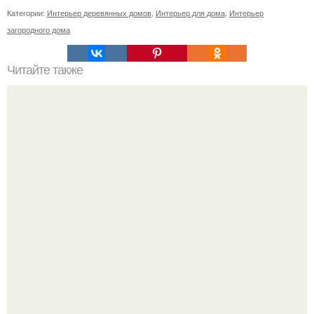
Категории:
Интерьер деревянных домов
,
Интерьер для дома
,
Интерьер
загородного дома
Читайте также
Въезжая в новую квартиру, что нужно сделать. Приметы
и ритуалы при новоселье