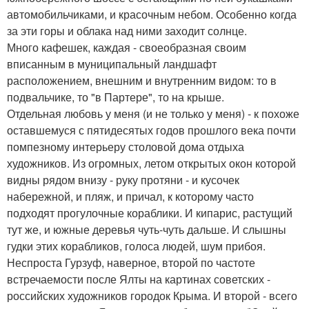
автомобильчиками, и красочным небом. Особенно когда
за эти горы и облака над ними заходит солнце.
Много кафешек, каждая - своеобразная своим
вписанным в муниципальный ландшафт
расположением, внешним и внутренним видом: то в
подвальчике, то "в Партере", то на крыше.
Отдельная любовь у меня (и не только у меня) - к похоже
оставшемуся с пятидесятых годов прошлого века почти
помпезному интерьеру столовой дома отдыха
художников. Из огромных, летом открытых окон которой
видны рядом внизу - руку протяни - и кусочек
набережной, и пляж, и причал, к которому часто
подходят прогулочные кораблики. И кипарис, растущий
тут же, и южные деревья чуть-чуть дальше. И слышны
гудки этих корабликов, голоса людей, шум прибоя.
Неспроста Гурзуф, наверное, второй по частоте
встречаемости после Ялты на картинах советских -
российских художников городок Крыма. И второй - всего