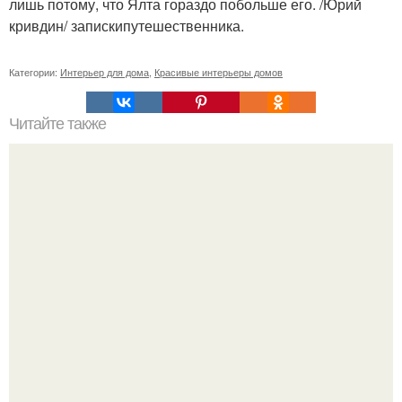
лишь потому, что Ялта гораздо побольше его. /Юрий
кривдин/ запискипутешественника.
Категории:
Интерьер для дома
,
Красивые интерьеры домов
Читайте также
Значение картина с волками. В том случае, если вы
любите вышивать, то наверняка задумывались о том,
что означает та или иная вышитая вами картина.