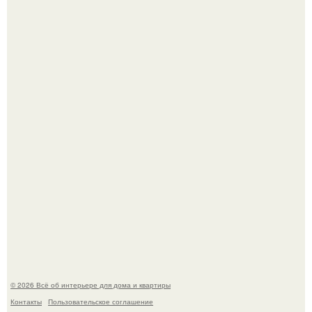
69-Летний житель Италии создал фальшивый античный
амфитеатр и долгое время успешно выдавал его за
настоящее историческое наследие.
Невеста без права выбора: как показ Samuel Cirnansck
2012 года превратил подиум в манифест против
принуждения.
© 2026 Всё об интерьере для дома и квартиры
Контакты
Пользовательское соглашение