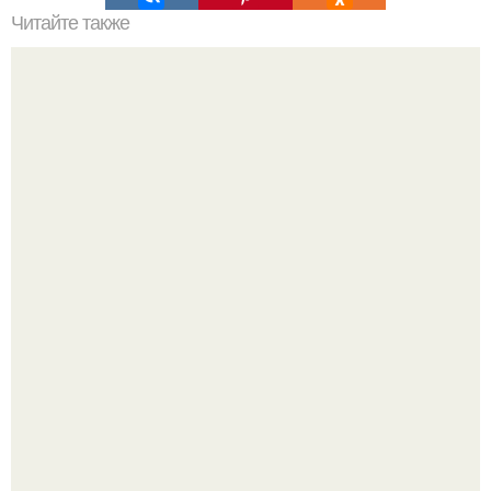
Читайте также
Шкаф угловой встроенный в спальню. Обзор угловых
шкафов для спальни, и фото существующих вариантов
Привет! Хочу поделиться моим давним и очередным
неопубликованным проектом.