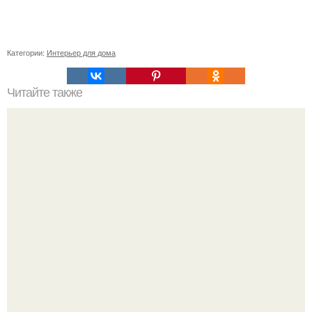
Категории:
Интерьер для дома
Читайте также
Почему деньги не задерживаются в доме. Ошибки,
которые приводят к отсутствию денег