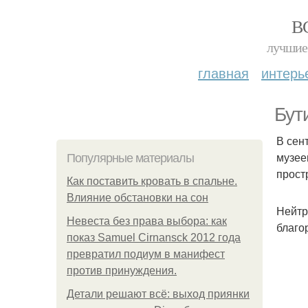
В
лучшие 
главная
интерь
Бут
В сен
музее
Популярные материалы
прост
Как поставить кровать в спальне.
Влияние обстановки на сон
Нейтр
Невеста без права выбора: как
благо
показ Samuel Cirnansck 2012 года
превратил подиум в манифест
против принуждения.
Детали решают всё: выход приянки