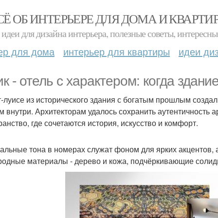
СЁ ОБ ИНТЕРЬЕРЕ ДЛЯ ДОМА И КВАРТИ
идеи для дизайна интерьера, полезные советы, интересны
ер для дома
интерьер для квартиры
идеи ди
ик - отель с характером: когда здани
т-луисе из исторического здания с богатым прошлым создал
м внутри. Архитекторам удалось сохранить аутентичность а
ранство, где сочетаются история, искусство и комфорт.
альные тона в номерах служат фоном для ярких акцентов,
родные материалы - дерево и кожа, подчёркивающие солид