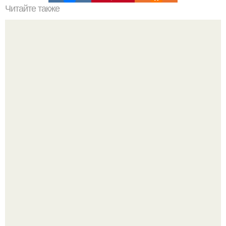
Читайте также
Как приготовить гипс для заливки форм. Как разводить
гипс: Все о приготовлении идеального раствора
Почему в советских квартирах ставили сразу две
входные двери.