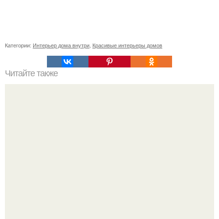
Категории:
Интерьер дома внутри
,
Красивые интерьеры домов
Читайте также
Топ - 5 стильных идей для декорирования спальни.