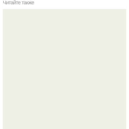
Читайте также
"Мама НА Даче" новый семейный ресторан в центре
Мурманска, первая уникальная митерия в городе.
Уютная светлая квартира в лучах солнца.