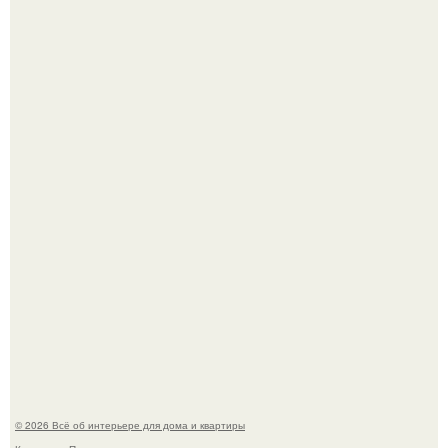
Готовясь к поездке, мы листали путеводители по городу
и наткнулись на фотографию белого дворца.
Стало интересно поучаствовать в этом флешмобе -
Artvsartist, хоть он не совсем про рукоделие, а больше
про живопись, рисунок.
© 2026 Всё об интерьере для дома и квартиры