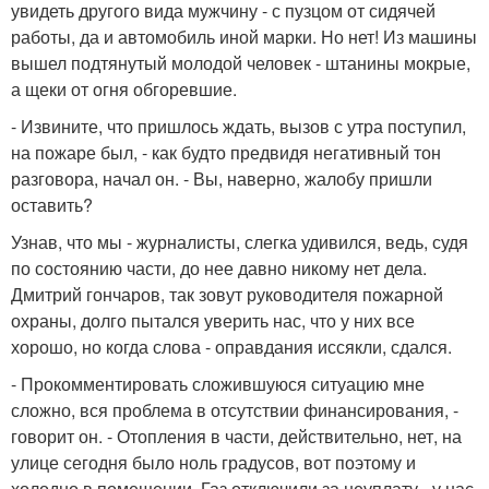
увидеть другого вида мужчину - с пузцом от сидячей
работы, да и автомобиль иной марки. Но нет! Из машины
вышел подтянутый молодой человек - штанины мокрые,
а щеки от огня обгоревшие.
- Извините, что пришлось ждать, вызов с утра поступил,
на пожаре был, - как будто предвидя негативный тон
разговора, начал он. - Вы, наверно, жалобу пришли
оставить?
Узнав, что мы - журналисты, слегка удивился, ведь, судя
по состоянию части, до нее давно никому нет дела.
Дмитрий гончаров, так зовут руководителя пожарной
охраны, долго пытался уверить нас, что у них все
хорошо, но когда слова - оправдания иссякли, сдался.
- Прокомментировать сложившуюся ситуацию мне
сложно, вся проблема в отсутствии финансирования, -
говорит он. - Отопления в части, действительно, нет, на
улице сегодня было ноль градусов, вот поэтому и
холодно в помещении. Газ отключили за неуплату - у нас