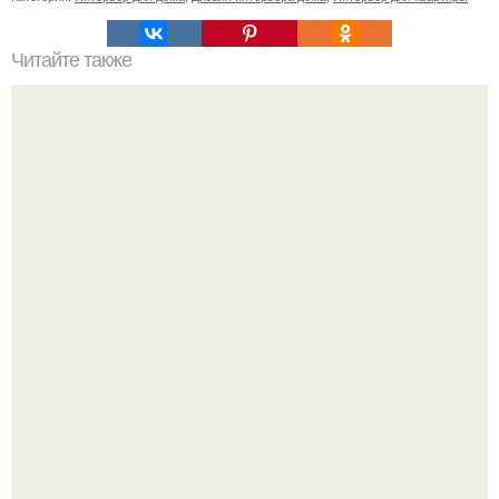
Читайте также
Советские мебельные стенки названия. Вещи века:
советские стенки 80-х.