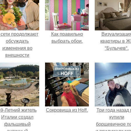
 сети продолжают
Как правильно
Визуализаци
обсуждать
выбрать обои.
квартиры в Ж
изменения во
"Булычев".
внешности
актрисы.
69-Летний житель
Сокровища из Hoff.
Три года назад
Италии создал
купили
фальшивый
борщевичное п
античный
и придумали меч