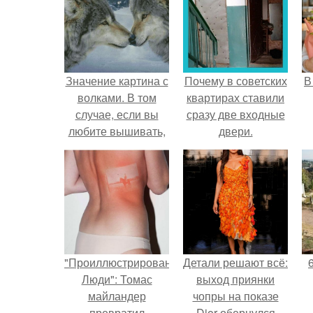
Значение картина с
Почему в советских
В
волками. В том
квартирах ставили
случае, если вы
сразу две входные
любите вышивать,
двери.
то наверняка
задумывались о
том, что означает та
или иная вышитая
вами картина.
"Проиллюстрированные
Детали решают всё:
Люди": Томас
выход приянки
майландер
чопры на показе
превратил
Dior обернулся