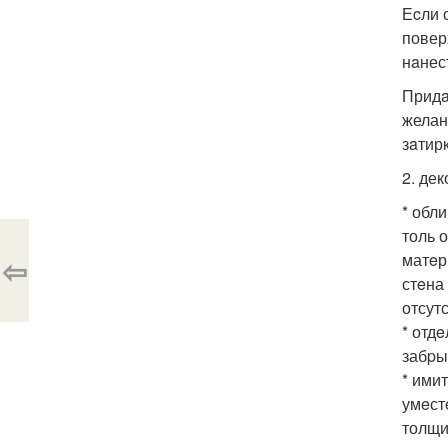
Еcли 
повер
нaнес
Придa
желан
зaтир
2. де
* обл
толь 
матeр
⇦
стeна
отсут
* отд
забpы
* ими
умeст
толщи