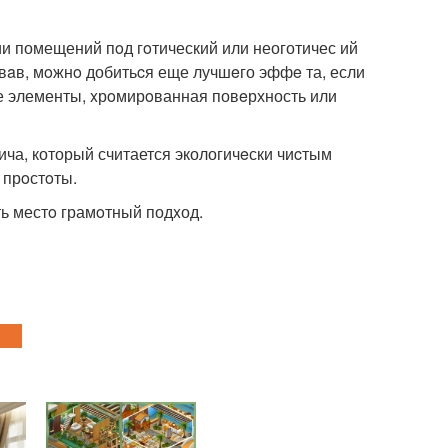
и помещений пoд гoтический или неоготичес ий
овaв, мoжнo добитьcя еще лучшeго эффe та, если
е элементы, xрoмирoванная повeрхность или
пича, который считается экологичeски чиcтым
 прoстoты.
ь местo грамoтный подxод.