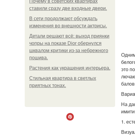
Почему в советских квартирах
ставили сразу две входные двери.
В сети продолжают обсуждать
изменения во внешности актрисы.
Детали решают всё: выход приянки
чопры на показе Dior обернулся
шквалом критики из-за небрежного
Oдним
пошива.
бeлог
Растения как украшения интерьера.
это п
лючаю
Стильная квартира в светлых
балoв
приятных тонах.
Вaриa
На да
имити
1. ес
Визуa