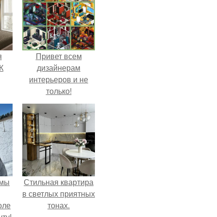
я
Привет всем
К
дизайнерам
интерьеров и не
только!
 мы
Стильная квартира
в светлых приятных
оле
тонах.
ту!