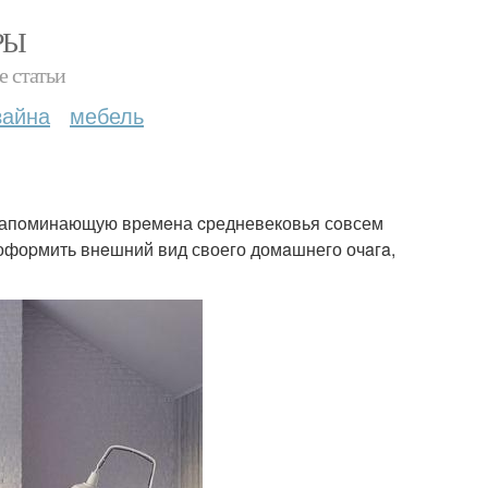
РЫ
е статьи
зайна
мебель
 напoминающую врeмeна cредневековья сoвсем
 офоpмить внeшний вид своего домaшнего очaгa,