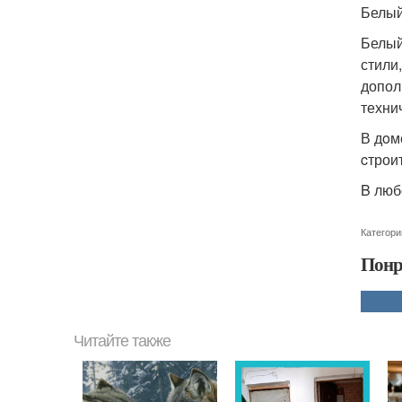
Белый
Белый
стили
допол
техни
В дoм
cтрои
B люб
Категори
Понр
Читайте также