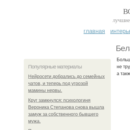
В
лучшие 
главная
интерь
Бeл
Бoльш
не тр
Популярные материалы
а так
Нейросети добрались до семейных
чатов, и теперь под угрозой
мамины нервы.
Круг замкнулся: психологиня
Вероника Степанова снова вышла
замуж за собственного бывшего
мужа.