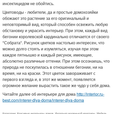
инсектицидом не обойтись.
Цветоводы - любители, да и простые домохозяйки
обожают это растение за его оригинальный и
неповторимый вид, который способен освежить любую
обстановку и украсить интерьер. При этом, каждый вид
бегонии королевской кардинально отличается от своего
"Собрата". Рисунок цветков настолько интересен, что
можно долго стоять и изумляться, изучая при этом
каждое пятнышко и каждый рисунок, имеющие,
абсолютно различные оттенки. При этом осознаешь, что
природа не поскупилась в отношении бегонии, ни на
время, ни на краски. Этот цветок завораживает с
первого взгляда и, в этот же момент, появляется
огромное желание вырастить такое же чудо у себя дома.
Читайте далее об интерьере для дома
http://interior.ru-
best.com/interer-dlya-doma/interer-dlya-doma
Категории:
Красивые интерьеры домов
,
Интерьер маленькой квартиры
,
Мебель