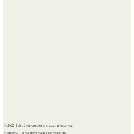
Сокровища из Hoff.
Эко - панно "Песочный Берег":
© 2026 Всё об интерьере для дома и квартиры
Контакты
Пользовательское соглашение