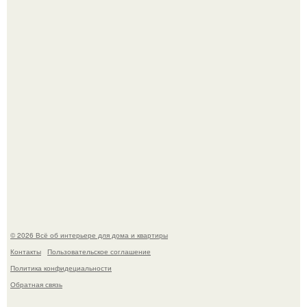
Преображение в ванной на ул. генерала Григорова, д.
36!
Кёнигсберг. Интерьер дома студенческого братства
"Германия".
© 2026 Всё об интерьере для дома и квартиры
Контакты
Пользовательское соглашение
Политика конфидециальности
Обратная связь