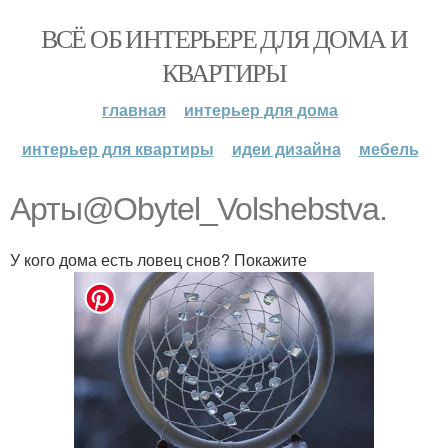
ВСЁ ОБ ИНТЕРЬЕРЕ ДЛЯ ДОМА И
КВАРТИРЫ
главная
интерьер для дома
интерьер для квартиры
идеи дизайна
мебель
Арты@Obytel_Volshebstva.
У кого дома есть ловец снов? Покажите