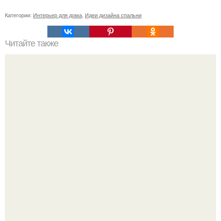
Категории:
Интерьер для дома
,
Идеи дизайна спальни
Читайте также
Ваза из бутылки. Приступаем к уроку