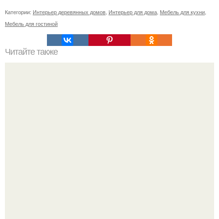
Категории:
Интерьер деревянных домов
,
Интерьер для дома
,
Мебель для кухни
,
Мебель для гостиной
Читайте также
С наступление холодов хочется сделать интерьер
теплее не только в визуальном плане.