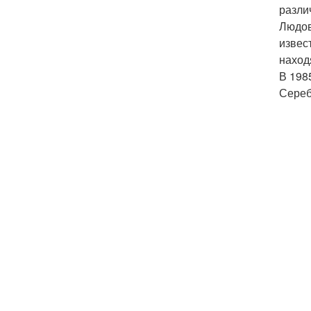
разли
Людов
извес
наход
В 198
Сереб