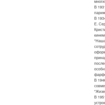
многи
В 193
париж
В 193
Е. Се
Крист
кинем
"Наша
сотру
оформ
прина
после
особн
фарф
В 194
совме
"Жизе
В 195
устро