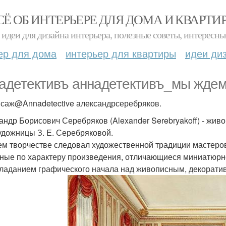
СЁ ОБ ИНТЕРЬЕРЕ ДЛЯ ДОМА И КВАРТИ
идеи для дизайна интерьера, полезные советы, интересны
ер для дома
интерьер для квартиры
идеи ди
адетективъ аннадетективъ_мы ждем 
саж@Annadetective александрсеребряков.
андр Борисович Серебряков (Alexander Serebryakoff) - живо
удожницы З. Е. Серебряковой.
ем творчестве следовал художественной традиции мастеро
ные по характеру произведения, отличающиеся миниатюрн
ладанием графического начала над живописным, декорати