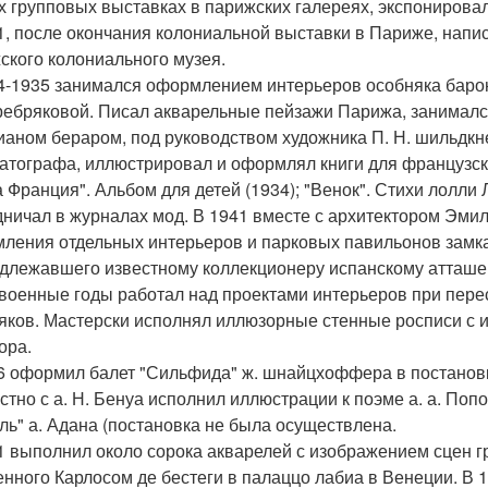
х групповых выставках в парижских галереях, экспонировал
1, после окончания колониальной выставки в Париже, напи
ского колониального музея.
4-1935 занимался оформлением интерьеров особняка барон
ребряковой. Писал акварельные пейзажи Парижа, занимался
ианом бераром, под руководством художника П. Н. шильдкн
атографа, иллюстрировал и оформлял книги для французских
 Франция". Альбом для детей (1934); "Венок". Стихи лолли Л
дничал в журналах мод. В 1941 вместе с архитектором Эми
ления отдельных интерьеров и парковых павильонов замка 
длежавшего известному коллекционеру испанскому атташе п
военные годы работал над проектами интерьеров при перес
яков. Мастерски исполнял иллюзорные стенные росписи с
ора.
6 оформил балет "Сильфида" ж. шнайцхоффера в постановке 
стно с а. Н. Бенуа исполнил иллюстрации к поэме а. а. Поп
ль" а. Адана (постановка не была осуществлена.
1 выполнил около сорока акварелей с изображением сцен г
енного Карлосом де бестеги в палаццо лабиа в Венеции. В 