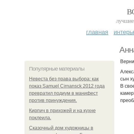
В
лучшие 
главная
интерь
Анн
Верни
Популярные материалы
Алекс
сын х
Невеста без права выбора: как
В сво
показ Samuel Cirnansck 2012 года
камер
превратил подиум в манифест
преоб
против принуждения.
Кирпич в прихожей и на кухне
поклеила.
Сказочный дом художницы в