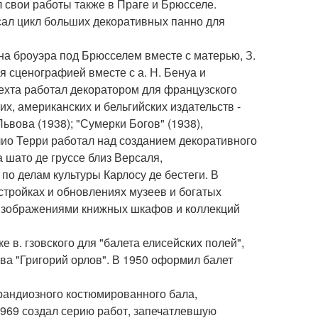
 свои работы также в Праге и Брюсселе.
сал цикл больших декоративных панно для
а броуэра под Брюсселем вместе с матерью, З.
 сценографией вместе с а. Н. Бенуа и
ехта работал декоратором для французского
, американских и бельгийских издательств -
ьвова (1938); "Сумерки Богов" (1938),
лио Терри работал над созданием декоративного
шато де груссе близ Версаля,
о делам культуры Карлосу де бестеги. В
тройках и обновлениях музеев и богатых
 изображениями книжных шкафов и коллекций
в. гзовского для "балета елисейских полей",
ова "Григорий орлов". В 1950 оформил балет
рандиозного костюмированного бала,
1969 создал серию работ, запечатлевшую