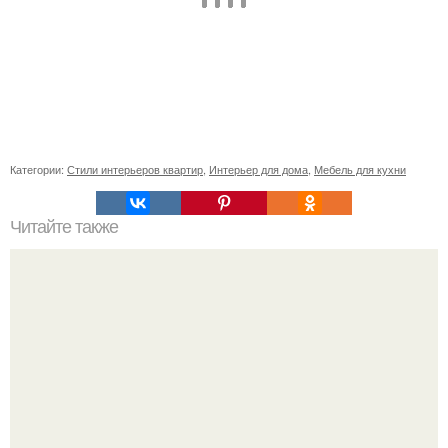
Категории:
Стили интерьеров квартир
,
Интерьер для дома
,
Мебель для кухни
Читайте также
Как приготовить гипс для заливки форм. Как разводить
гипс: Все о приготовлении идеального раствора