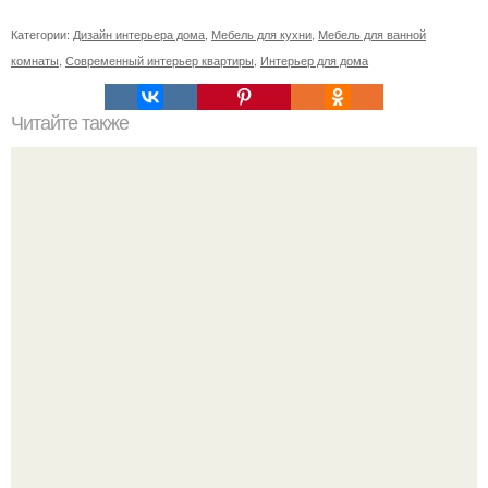
Категории:
Дизайн интерьера дома
,
Мебель для кухни
,
Мебель для ванной
комнаты
,
Современный интерьер квартиры
,
Интерьер для дома
Читайте также
И мы в нашей новой кухне обживаемся.