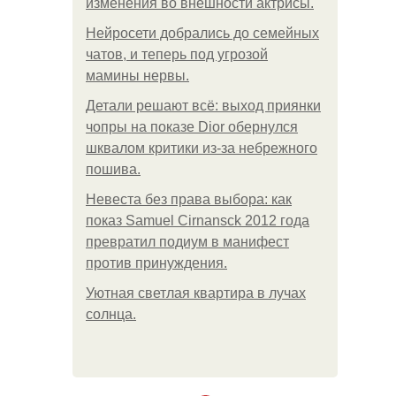
изменения во внешности актрисы.
Нейросети добрались до семейных
чатов, и теперь под угрозой
мамины нервы.
Детали решают всё: выход приянки
чопры на показе Dior обернулся
шквалом критики из-за небрежного
пошива.
Невеста без права выбора: как
показ Samuel Cirnansck 2012 года
превратил подиум в манифест
против принуждения.
Уютная светлая квартира в лучах
солнца.