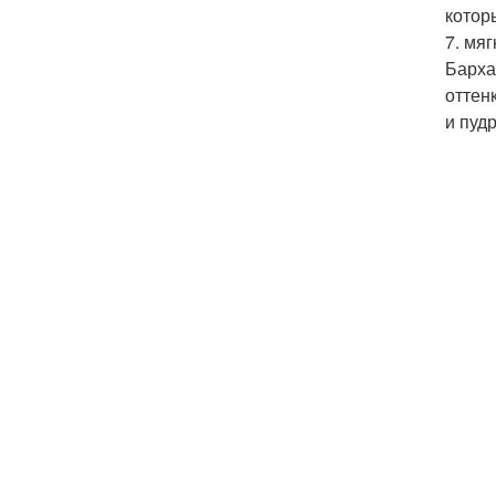
котор
7. мяг
Барха
оттен
и пуд