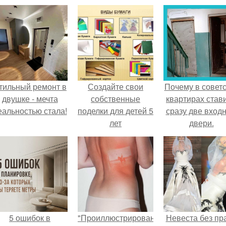
тильный ремонт в
Создайте свои
Почему в советс
двушке - мечта
собственные
квартирах став
еальностью стала!
поделки для детей 5
сразу две вход
лет
двери.
5 ошибок в
"Проиллюстрированные
Невеста без пр