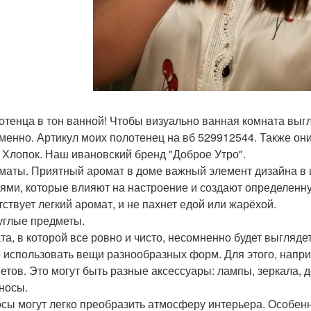
лотенца в тон ванной! Чтобы визуально ванная комната выг
менно. Артикул моих полотенец на вб 529912544. Также они
 Хлопок. Наш ивановский бренд "Доброе Утро".
оматы. Приятный аромат в доме важный элемент дизайна в 
ями, которые влияют на настроение и создают определенн
тствует легкий аромат, и не пахнет едой или жарёхой.
руглые предметы.
та, в которой все ровно и чисто, несомненно будет выгляде
 использовать вещи разнообразных форм. Для этого, напри
етов. Это могут быть разные аксессуары: лампы, зеркала,
дносы.
сы могут легко преобразить атмосферу интерьера. Особенн