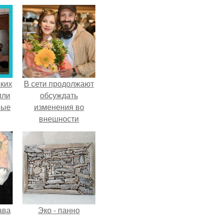
ких
В сети продолжают
или
обсуждать
ные
изменения во
внешности
актрисы.
ава
Эко - панно