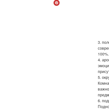
3. по
совре
100%.
4. ар
эмоци
прису
5. ок
Комна
важно
предм
6. по
Подно