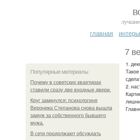
В
лучшие 
главная
интерь
7 в
1. де
Такое
Популярные материалы
сдела
Почему в советских квартирах
2. нас
ставили сразу две входные двери.
Карти
Круг замкнулся: психологиня
лишни
Вероника Степанова снова вышла
Главн
замуж за собственного бывшего
мужа.
В сети продолжают обсуждать