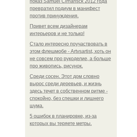
показ Samuel Cirnansck 2012 года
превратил подиум в манифест
против принуждения.
Привет всем дизайнерам
интерьеров и не только!
Стало интересно поучаствовать в
этом флешмобе - Artvsartist, хоть он
не совсем про рукоделие, а больше
про живопись, рисунок.
Среди сосен. Этот дом словно
вырос среди деревьев, и жизнь
здесь течет в собственном ритме -
спокойно, без спешки и лишнего
шума.
5 ошибок в планировке, из-за
которых вы теряете метры.