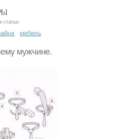
РЫ
е статьи
зайна
мебель
оему мужчине.