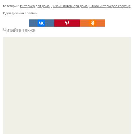
Категории:
Интерьер для дома
,
Дизайн интерьера дома
,
Стили интерьеров квартир
,
Идеи дизайна спальни
Читайте также
Владелица дома из "Кошмара на Улице Вязов" продает
его из-за страхов.