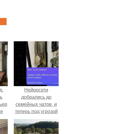
д.
Нейросети
ь
добрались до
ьер
семейных чатов, и
де
теперь под угрозой
мамины нервы.