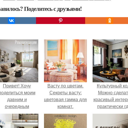
авилось? Поделитесь с друзьями!
Привет! Хочу
Васту по цветам.
Культурный ко
поделиться моим
Секреты васту:
Можно сделат
давним и
цветовая гамма для
красивый интер
очередным
комнат.
практически г
еопубликованным
угодно.
проектом.