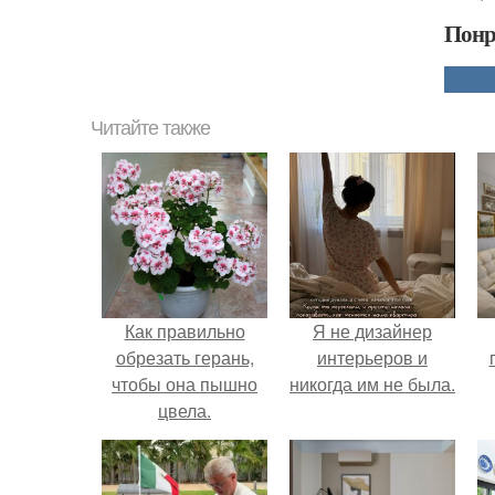
Понр
Читайте также
Как правильно
Я не дизайнер
обрезать герань,
интерьеров и
чтобы она пышно
никогда им не была.
цвела.
н