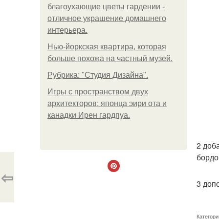
благоухающие цветы гардении -
отличное украшение домашнего
интерьера.
Нью-йоркская квартира, которая
больше похожа на частный музей.
Рубрика: "Студия Дизайна".
Игры с пространством двух
архитекторов: японца эири ота и
канадки Ирен гардпуа.
2 доб
бордо
⇦
3 доп
Категори