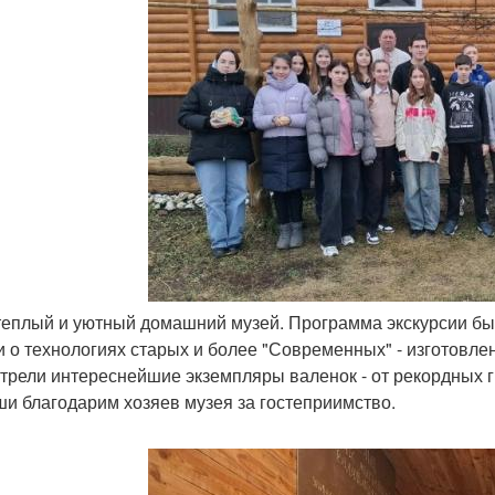
 теплый и уютный домашний музей. Программа экскурсии б
и о технологиях старых и более "Современных" - изготовле
трели интереснейшие экземпляры валенок - от рекордных г
ши благодарим хозяев музея за гостеприимство.