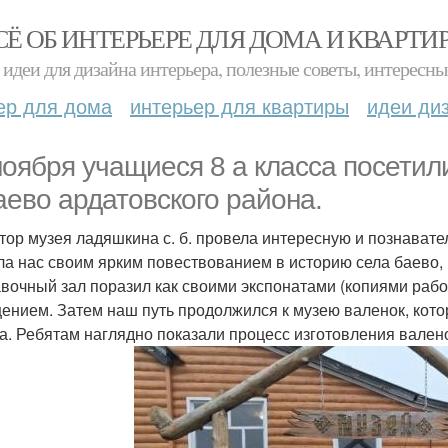
СЁ ОБ ИНТЕРЬЕРЕ ДЛЯ ДОМА И КВАРТИ
идеи для дизайна интерьера, полезные советы, интересны
ер для дома
интерьер для квартиры
идеи ди
ноября учащиеся 8 а класса посетили
баево ардатовского района.
тор музея ладяшкина с. б. провела интересную и познават
ла нас своим ярким повествованием в историю села баево, в
вочный зал поразил как своими экспонатами (копиями работ 
ением. Затем наш путь продолжился к музею валенок, котор
а. Ребятам наглядно показали процесс изготовления вален