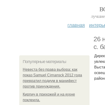
В
лучшие 
главная
интерь
26 
с. 
Дирек
увлек
Популярные материалы
Выста
Невеста без права выбора: как
освещ
показ Samuel Cirnansck 2012 года
район
превратил подиум в манифест
против принуждения.
Кирпич в прихожей и на кухне
поклеила.