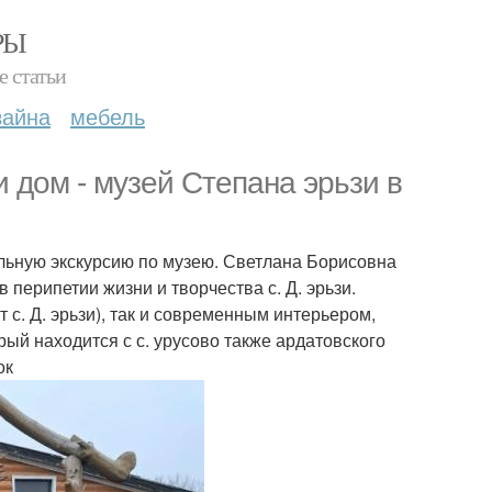
РЫ
е статьи
зайна
мебель
 дом - музей Степана эрьзи в
ельную экскурсию по музею. Светлана Борисовна
 перипетии жизни и творчества с. Д. эрьзи.
с. Д. эрьзи), так и современным интерьером,
ый находится с с. урусово также ардатовского
ок