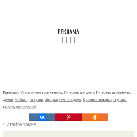
Категории:
Стили интерьеров квартир
,
Интерьер для дома
,
Интерьер деревянных
домов
,
Мебель для кухни
,
Интерьер кухни в доме
,
Красивые интерьеры домов
,
Мебель для гостиной
Читайте также