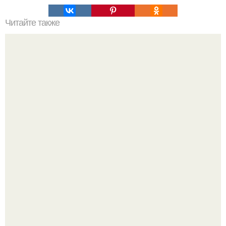
Читайте также
Значение картина с волками. В том случае, если вы
любите вышивать, то наверняка задумывались о том,
что означает та или иная вышитая вами картина.