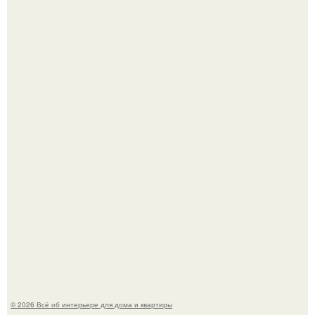
Дизайн малометражной студии 21, 1 м 2 (24, 9 м 2 с
балконом) в Краснодаре.
Визуализация квартиры в ЖК "Булычев".
© 2026 Всё об интерьере для дома и квартиры