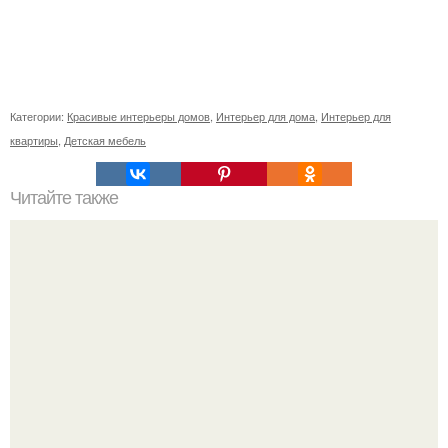
Категории:
Красивые интерьеры домов
,
Интерьер для дома
,
Интерьер для
квартиры
,
Детская мебель
Читайте также
Как поставить кровать в спальне. Влияние обстановки на
сон