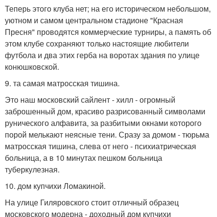
Теперь этого клуба нет; на его историческом небольшом,
уютном и самом центральном стадионе "Красная
Пресня" проводятся коммерческие турниры, а память об
этом клубе сохраняют только настоящие любители
футбола и два этих герба на воротах здания по улице
конюшковской.
9. та самая матросская тишина.
Это наш московский сайлент - хилл - огромный
заброшенный дом, красиво разрисованный символами
рунического алфавита, за разбитыми окнами которого
порой мелькают неясные тени. Сразу за домом - тюрьма
матросская тишина, слева от него - психиатрическая
больница, а в 10 минутах пешком больница
туберкулезная.
10. дом купчихи Ломакиной.
На улице Гиляровского стоит отличный образец
московского модерна - доходный дом купчихи