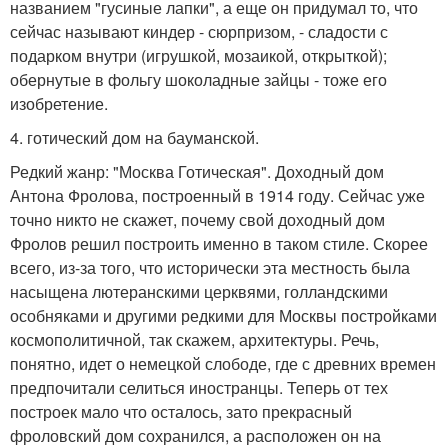
названием "гусиные лапки", а еще он придумал то, что
сейчас называют киндер - сюрпризом, - сладости с
подарком внутри (игрушкой, мозаикой, открыткой);
обернутые в фольгу шоколадные зайцы - тоже его
изобретение.
4. готический дом на бауманской.
Редкий жанр: "Москва Готическая". Доходный дом
Антона Фролова, построенный в 1914 году. Сейчас уже
точно никто не скажет, почему свой доходный дом
Фролов решил построить именно в таком стиле. Скорее
всего, из-за того, что исторически эта местность была
насыщена лютеранскими церквями, голландскими
особняками и другими редкими для Москвы постройками
космополитичной, так скажем, архитектуры. Речь,
понятно, идет о немецкой слободе, где с древних времен
предпочитали селиться иностранцы. Теперь от тех
построек мало что осталось, зато прекрасный
фроловский дом сохранился, а расположен он на