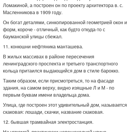
Ломакиной, а построен он по проекту архитектора в. с.
Масленникова в 1909 году.
Он богат деталями, синкопированной геометрией окон и
форм, короче - отличный, как будто откуда-то с
бауманской улицы сбежал.
11. конюшни нефтяника манташева.
В жилых массивах в районе пересечения
ленинградского проспекта и третьего транспортного
кольца притаился выдающийся дом в стиле барокко.
Таким образом, если присмотреться, то на фасаде
здания, на самом верху, видно изящные Л и М - по
первым буквам имени владельца дома.
Улица, где построен этот удивительный дом, называется
скаковая: лошади, скачки, название скаковая.
12. бывшая трамвайная электростанция.
На угрюмой, практически непешеходной улице