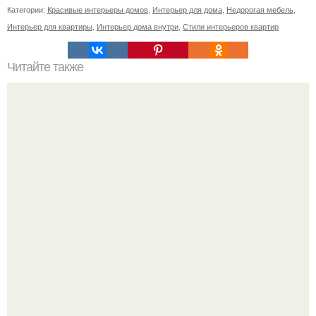
Категории:
Красивые интерьеры домов
,
Интерьер для дома
,
Недорогая мебель
,
Интерьер для квартиры
,
Интерьер дома внутри
,
Стили интерьеров квартир
Читайте также
Объемные подушки. Объемные подушки для стульев и
пола это красиво, удобно, мягко и довольно быстро и
просто сделать самому.