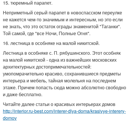
15. тюремный парапет.
Неприметный серый парапет в новоспасском переулке
не кажется чем-то значимым и интересным, но это если
не знать, что это остаток ограды знаменитой "Таганки".
Той самой, где "все Ночи, Полные Огня".
16. лестница в особняке на малой никитской.
Лестница в особняке с. П. рябушинского. Этот особняк
на малой никитской - одна из важнейших московских
архитектурных достопримечательностей:
умопомрачительно красиво, сохранившиеся предметы
интерьера и мебель, тайная молельня на последнем
этаже. Причем попасть сюда можно абсолютно свободно
и даже бесплатно.
Читайте далее статьи о красивых интерьерах домов
http://interior.ru-best.com/interer-dlya-doma/krasivye-interery-
domov