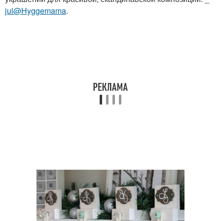
jul@Hyggemama
.