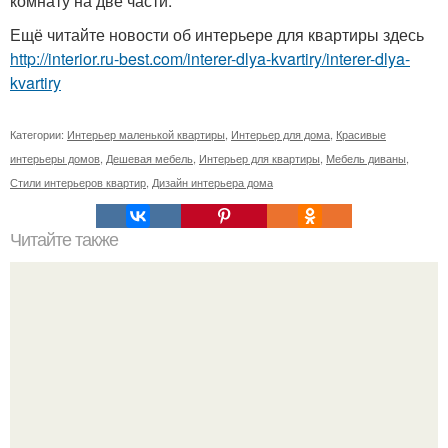
комнату на две части.
Ещё читайте новости об интерьере для квартиры здесь
http://interior.ru-best.com/interer-dlya-kvartiry/interer-dlya-
kvartiry
Категории:
Интерьер маленькой квартиры
,
Интерьер для дома
,
Красивые
интерьеры домов
,
Дешевая мебель
,
Интерьер для квартиры
,
Мебель диваны
,
Стили интерьеров квартир
,
Дизайн интерьера дома
Читайте также
Где уместна плитка?