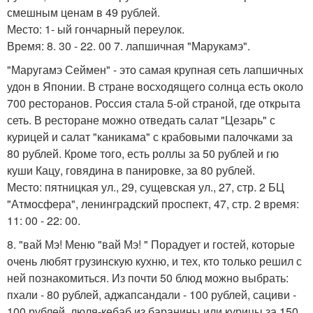
смешным ценам в 49 рублей.
Место: 1- ый гончарный переулок.
Время: 8. 30 - 22. 00 7. лапшичная "Марукамэ".
"Маругамэ Сеймен" - это самая крупная сеть лапшичных
удон в Японии. В стране восходящего солнца есть около
700 ресторанов. Россия стала 5-ой страной, где открыта
сеть. В ресторане можно отведать салат "Цезарь" с
курицей и салат "каникама" с крабовыми палочками за
80 рублей. Кроме того, есть роллы за 50 рублей и гю
куши Кацу, говядина в панировке, за 80 рублей.
Место: пятницкая ул., 29, сущевская ул., 27, стр. 2 БЦ
"Атмосфера", ленинградский проспект, 47, стр. 2 время:
11: 00 - 22: 00.
8. "вай Мэ! Меню "вай Мэ! " Порадует и гостей, которые
очень любят грузинскую кухню, и тех, кто только решил с
ней познакомиться. Из почти 50 блюд можно выбрать:
пхали - 80 рублей, аджапсандали - 100 рублей, сациви -
100 рублей, люля-кебаб из баранины или курицы за 150