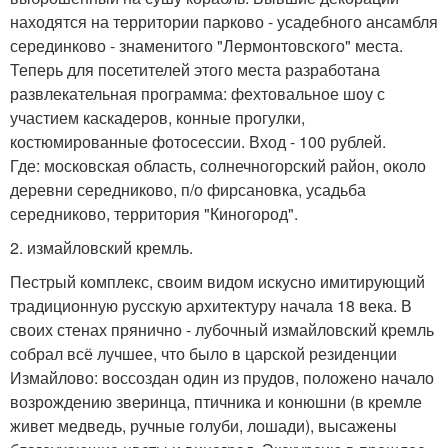
находятся на территории парково - усадебного ансамбля
серединково - знаменитого "Лермонтовского" места.
Теперь для посетителей этого места разработана
развлекательная программа: фехтовальное шоу с
участием каскадеров, конные прогулки,
костюмированные фотосессии. Вход - 100 рублей.
Где: московская область, солнечногорский район, около
деревни середниково, п/о фирсановка, усадьба
середниково, территория "Киногород".
2. измайловский кремль.
Пестрый комплекс, своим видом искусно имитирующий
традиционную русскую архитектуру начала 18 века. В
своих стенах прянично - лубочный измайловский кремль
собрал всё лучшее, что было в царской резиденции
Измайлово: воссоздан один из прудов, положено начало
возрождению зверинца, птичника и конюшни (в кремле
живет медведь, ручные голуби, лошади), высажены