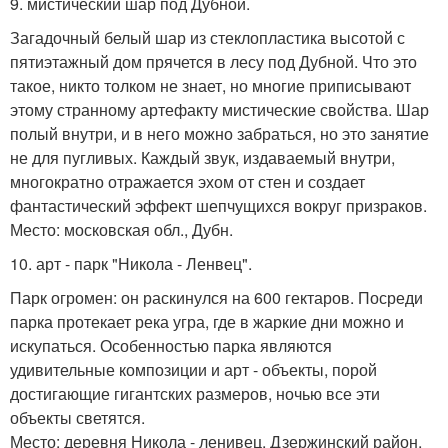
9. мистический шар под Дубной.
Загадочный белый шар из стеклопластика высотой с
пятиэтажный дом прячется в лесу под Дубной. Что это
такое, никто толком не знает, но многие приписывают
этому странному артефакту мистические свойства. Шар
полый внутри, и в него можно забраться, но это занятие
не для пугливых. Каждый звук, издаваемый внутри,
многократно отражается эхом от стен и создает
фантастический эффект шепчущихся вокруг призраков.
Место: московская обл., Дубн.
10. арт - парк "Никола - Ленвец".
Парк огромен: он раскинулся на 600 гектаров. Посреди
парка протекает река угра, где в жаркие дни можно и
искупаться. Особенностью парка являются
удивительные композиции и арт - объекты, порой
достигающие гигантских размеров, ночью все эти
объекты светятся.
Место: деревня Никола - ленивец, Дзержинский район,