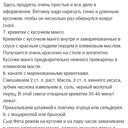
Здесь продукты очень простые и все дело в
оформлении. Ветчину надо нарезать тонко и длинным
кусочком, чтобы он несколько раз обернулся вокруг
сыра.
7. креветки с кусочком манго.
Креветки с кусочком манго внутри и замаринованные в
соусе с красным сладким перцем и оливковым маслом.
Получается очень красочно на столе и аппетитно.
Кусочки манго предварительно немного прижарены в
оливковом масле.
8. канапе с маринованными креветками.
Смешиваем 2 ст. л. раст. Масла, 2 ст. л. винного уксуса,
зубчик чеснока измельчим в, соль, черный молотый
перец. В этой смеси отварные креветки 30-40 минут
лежат.
Прикалываем шпажкой к ломтику огурца или сельдерея.
9. с моцареллой или брынзой.
Сыр Фета режем на кусочки и на пару часов замачиваем
в смеси оливкового масла, острого красного перца и