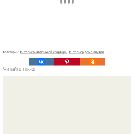
Категории:
Интерьер маленькой квартиры
,
Интерьер дома внутри
Читайте также
10 архитектурных памятников, которых лишился
Петербург.