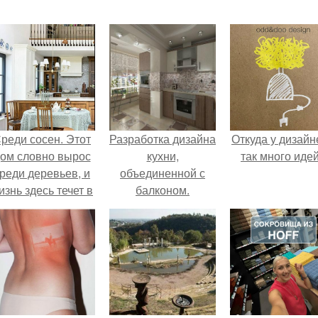
реди сосен. Этот
Разработка дизайна
Откуда у дизайн
ом словно вырос
кухни,
так много иде
реди деревьев, и
объединенной с
изнь здесь течет в
балконом.
обственном ритме
- спокойно, без
пешки и лишнего
шума.