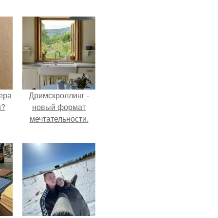
ера
Дримскроллинг -
й?
новый формат
мечтательности.