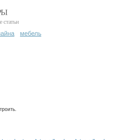
РЫ
е статьи
зайна
мебель
троить.