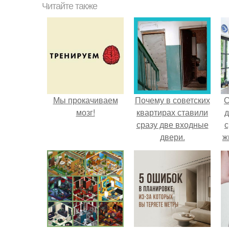
Читайте также
Мы прокачиваем
Почему в советских
С
мозг!
квартирах ставили
д
сразу две входные
с
двери.
ж
с
с