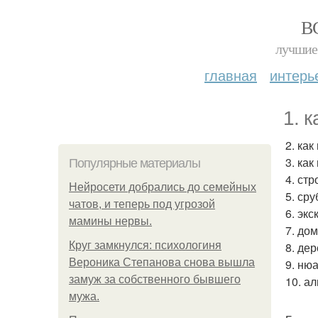
В
лучшие 
главная
интерь
1. 
2. ка
3. ка
Популярные материалы
4. ст
Нейросети добрались до семейных
5. сру
чатов, и теперь под угрозой
6. эк
мамины нервы.
7. до
Круг замкнулся: психологиня
8. де
Вероника Степанова снова вышла
9. ню
замуж за собственного бывшего
10. а
мужа.