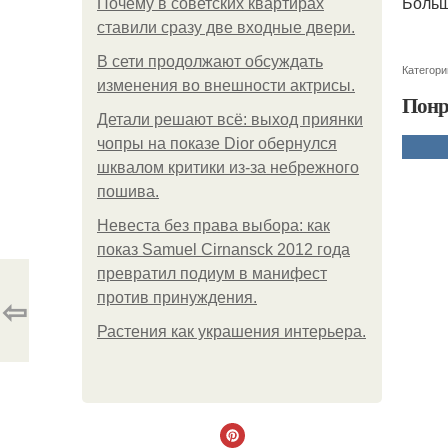
Больш
Почему в советских квартирах
ставили сразу две входные двери.
В сети продолжают обсуждать
Категори
изменения во внешности актрисы.
Понр
Детали решают всё: выход приянки
чопры на показе Dior обернулся
шквалом критики из-за небрежного
пошива.
Невеста без права выбора: как
показ Samuel Cirnansck 2012 года
превратил подиум в манифест
⇦
против принуждения.
Растения как украшения интерьера.