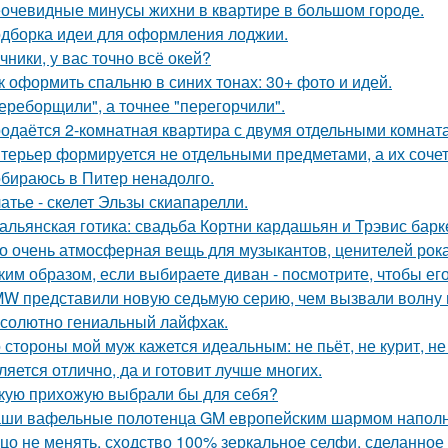
очевидные минусы жихни в квартире в большом городе.
дборка идеи для оформления лоджии.
чники, у вас точно всё окей?
к оформить спальню в синих тонах: 30+ фото и идей.
ереборщили", а точнее "перегорчили".
одаётся 2-комнатная квартира с двумя отдельными комната
терьер формируется не отдельными предметами, а их соче
бираюсь в Питер ненадолго.
атье - скелет Эльзы скиапарелли.
альянская готика: свадьба Кортни кардашьян и Трэвис барке
о очень атмосферная вещь для музыкантов, ценителей рока
ким образом, если выбираете диван - посмотрите, чтобы ег
W представили новую седьмую серию, чем вызвали волну 
солютно гениальный лайфхак.
 стороны мой муж кажется идеальным: не пьёт, не курит, не
ляется отлично, да и готовит лучше многих.
кую прихожую выбрали бы для себя?
ши вафельные полотенца GM европейским шармом напол
цо не менять, сходство 100% зеркальное селфи, сделанное 