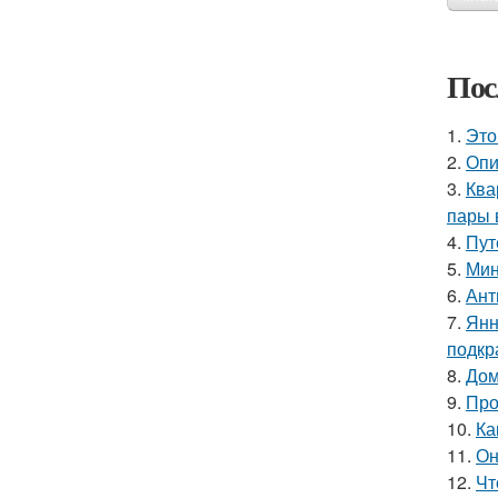
Пос
1.
Это
2.
Опи
3.
Ква
пары 
4.
Пут
5.
Мин
6.
Ант
7.
Янн
подкр
8.
Дом
9.
Про
10.
Ка
11.
Он
12.
Чт