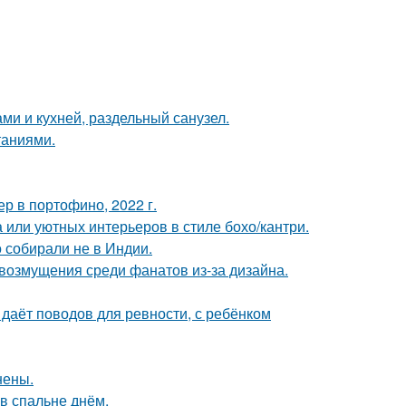
ми и кухней, раздельный санузел.
таниями.
р в портофино, 2022 г.
 или уютных интерьеров в стиле бохо/кантри.
о собирали не в Индии.
возмущения среди фанатов из-за дизайна.
 даёт поводов для ревности, с ребёнком
нены.
в спальне днём.