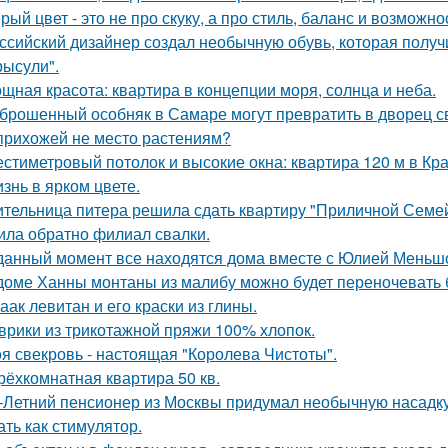
рый цвет - это не про скуку, а про стиль, баланс и возможно
ссийский дизайнер создал необычную обувь, которая полу
рысули".
щная красота: квартира в концепции моря, солнца и неба.
брошенный особняк в Самаре могут превратить в дворец с
прихожей не место растениям?
стиметровый потолок и высокие окна: квартира 120 м в Кр
знь в ярком цвете.
тельница питера решила сдать квартиру "Приличной Семейн
ила обратно филиал свалки.
данный момент все находятся дома вместе с Юлией Меньш
доме Ханны монтаны из малибу можно будет переночевать 
аак левитан и его краски из глины.
врики из трикотажной пряжи 100% хлопок.
я свекровь - настоящая "Королева Чистоты".
трёхкомнатная квартира 50 кв.
-Летний пенсионер из Москвы придумал необычную насадку 
ать как стимулятор.