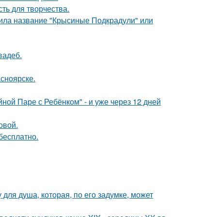
сть для творчества.
чила название "Крысиные Подкрадули" или
вадеб.
асноярске.
ой Паре с Ребёнком" - и уже через 12 дней
овой.
бесплатно.
для душа, которая, по его задумке, может