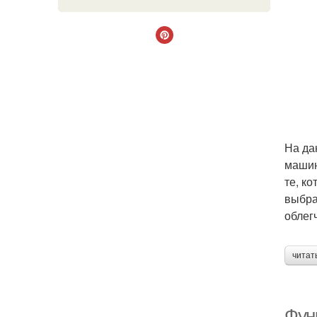
На да
машин
те, к
выбра
облег
читат
Фун