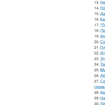
13.
Не
14.
По
15.
Да
16.
Ка
17.
"П
18.
Пр
19.
Ин
20.
Со
21.
Пл
22.
Ит
23.
Эт
24.
Та
25.
BM
26.
Аб
27.
Со
справ
28.
Ка
29.
На
30.
Ли