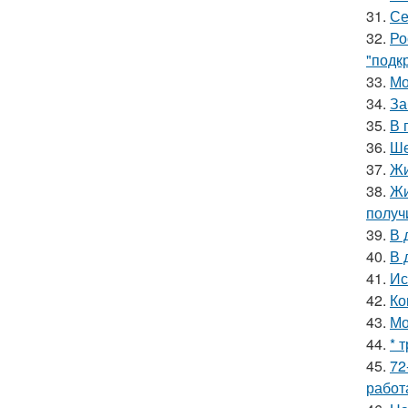
31.
Се
32.
Ро
"подк
33.
Мо
34.
За
35.
В 
36.
Ше
37.
Жи
38.
Жи
получ
39.
В 
40.
В 
41.
Ис
42.
Ко
43.
Мо
44.
* 
45.
72
работ