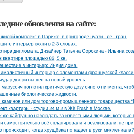
ледние обновления на сайте:
 жилой комплекс в Париже, в пригороде нуази - ле - гран.
шите интерьер кухни в 2-3 словах.
ртира дипломата. Дизайнер Татьяна Сорокина - Ильина соз
в квартире площадью 82, 5 кв.
ешествие в интерьер: Индия дома.
ималистичный интерьер с элементами французской классик
иудар двери вышел на новый уровень.
 маруссич поглотил критическую дозу синего пигмента, что
ашенные биологические жидкости.
 каминов или дом торгово-промышленного товарищества "
ект квартиры - студии 24 м 2 в ЖК Fresh в Москве.
к же кайфушно наблюдать за известными людьми, которые 
и самостоятельно всё спланировали и реализовали, не при
о происходит, когда хрущёвка попадает в руки миллениала?