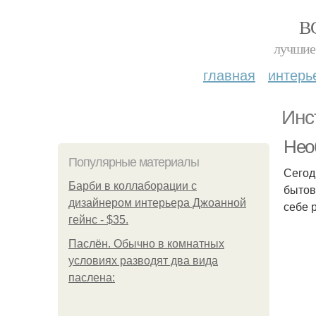
В
лучшие 
главная
интерь
Инс
Нео
Популярные материалы
Сегод
Барби в коллаборации с
бытов
дизайнером интерьера Джоанной
себе 
гейнс - $35.
Паслён. Обычно в комнатных
условиях разводят два вида
паслена: