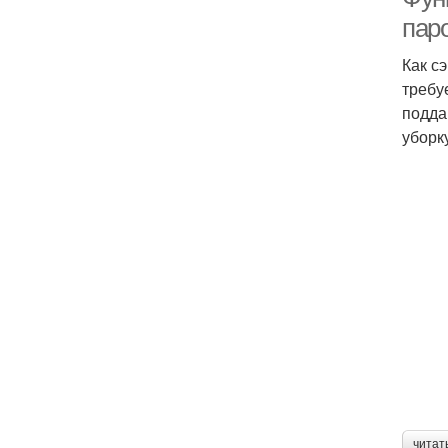
пар
Как с
требу
подда
уборк
читат