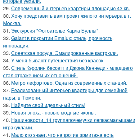
которые уехали.
29.
Cовременный интерьер квартиры площадью 43 кв.
30.
Хочу представить вам проект жилого интерьера в г.
Москва.
31.
Экскурсия "Фотоателье Карла Буллы".
32.
Galant в покрытии Emalux: стиль, прочность,
инновации.
33.
Советская посуда. Эмалированные кастрюли.
34.
У меня бывают путешествия без красок.
35.
Стиль Кэролин бессетт и Джона Кеннеди - младшего
стал отражением их отношений.
36.
Метро лефортово. Одна из современных станций.
37.
Реализованный интерьер квартиры для семейной
пары, в Тюмени.
38.
Найдите свой идеальный стиль!
39.
Новая эпоха - новые модные иконы.
40.
Нашиновости_14 группапочемучки лепкасмалышами
игракуклами.
41.
Мало кто знает, что напротив эрмитажа есть