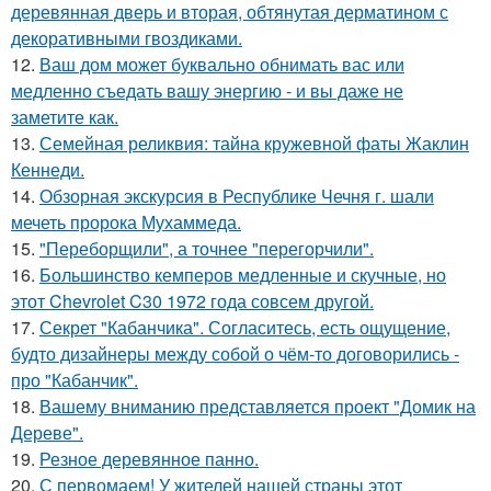
деревянная дверь и вторая, обтянутая дерматином с
декоративными гвоздиками.
12.
Ваш дом может буквально обнимать вас или
медленно съедать вашу энергию - и вы даже не
заметите как.
13.
Семейная реликвия: тайна кружевной фаты Жаклин
Кеннеди.
14.
Обзорная экскурсия в Республике Чечня г. шали
мечеть пророка Мухаммеда.
15.
"Переборщили", а точнее "перегорчили".
16.
Большинство кемперов медленные и скучные, но
этот Chevrolet C30 1972 года совсем другой.
17.
Секрет "Кабанчика". Согласитесь, есть ощущение,
будто дизайнеры между собой о чём-то договорились -
про "Кабанчик".
18.
Вашему вниманию представляется проект "Домик на
Дереве".
19.
Резное деревянное панно.
20.
С первомаем! У жителей нашей страны этот