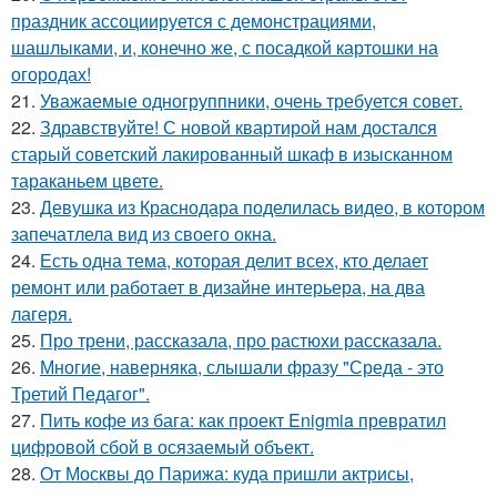
праздник ассоциируется с демонстрациями,
шашлыками, и, конечно же, с посадкой картошки на
огородах!
21.
Уважаемые одногруппники, очень требуется совет.
22.
Здравствуйте! С новой квартирой нам достался
старый советский лакированный шкаф в изысканном
тараканьем цвете.
23.
Девушка из Краснодара поделилась видео, в котором
запечатлела вид из своего окна.
24.
Есть одна тема, которая делит всех, кто делает
ремонт или работает в дизайне интерьера, на два
лагеря.
25.
Про трени, рассказала, про растюхи рассказала.
26.
Многие, наверняка, слышали фразу "Среда - это
Третий Педагог".
27.
Пить кофе из бага: как проект Enigmia превратил
цифровой сбой в осязаемый объект.
28.
От Москвы до Парижа: куда пришли актрисы,