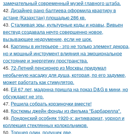
замечательный современный музей главного штаба.
42.
Дизайнер рано балтиева оформила квартиру в
астане (Казахстан) площадью 286 кв.
43.
Сталкивая эры, культурные коды и нравы, Вивьен
вествуд создавала нечто совершенно новое,
вызывающее недоумение, если не шок.
44.
Картины в интерьере - это не только элемент декора,
но и мощный инструмент влияния на эмоциональное
состояние и энергетику пространства.
45.
72-Летний пенсионер из Москвы придумал
необычную насадку для душа, которая, по его задумке,
может работать как стимулятор.
46.
Ей 67 лет, мадонна пришла на показ D&G в мини, но
обсуждают не это.
47.
Решила собрать корзиночки вместе!
48.
Костюмы джейн фонды из фильма "Барбарелла".
49.
Лондонский особняк 1920-х: антиквариат, уорхол и
коллекция стеклянных колокольчиков.
50.
Торшер один, подушек две.