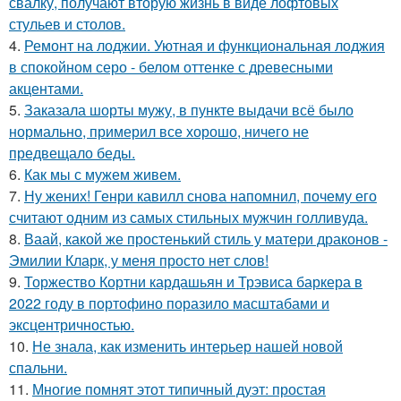
свалку, получают вторую жизнь в виде лофтовых
стульев и столов.
4.
Ремонт на лоджии. Уютная и функциональная лоджия
в спокойном серо - белом оттенке с древесными
акцентами.
5.
Заказала шорты мужу, в пункте выдачи всё было
нормально, примерил все хорошо, ничего не
предвещало беды.
6.
Как мы с мужем живем.
7.
Ну жених! Генри кавилл снова напомнил, почему его
считают одним из самых стильных мужчин голливуда.
8.
Ваай, какой же простенький стиль у матери драконов -
Эмилии Кларк, у меня просто нет слов!
9.
Торжество Кортни кардашьян и Трэвиса баркера в
2022 году в портофино поразило масштабами и
эксцентричностью.
10.
Не знала, как изменить интерьер нашей новой
спальни.
11.
Многие помнят этот типичный дуэт: простая