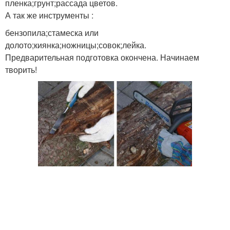
пленка;грунт;рассада цветов.
А так же инструменты :
бензопила;стамеска или
долото;киянка;ножницы;совок;лейка.
Предварительная подготовка окончена. Начинаем
творить!