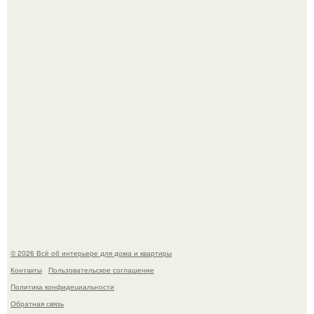
Готовясь к поездке, мы листали путеводители по городу
и наткнулись на фотографию белого дворца.
Стало интересно поучаствовать в этом флешмобе -
Artvsartist, хоть он не совсем про рукоделие, а больше
про живопись, рисунок.
© 2026 Всё об интерьере для дома и квартиры
Контакты
Пользовательское соглашение
Политика конфидециальности
Обратная связь