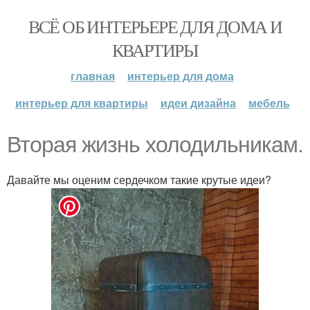
ВСЁ ОБ ИНТЕРЬЕРЕ ДЛЯ ДОМА И
КВАРТИРЫ
главная
интерьер для дома
интерьер для квартиры
идеи дизайна
мебель
Вторая жизнь холодильникам.
Давайте мы оценим сердечком такие крутые идеи?