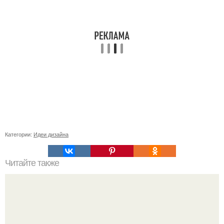
Категории:
Идеи дизайна
Читайте также