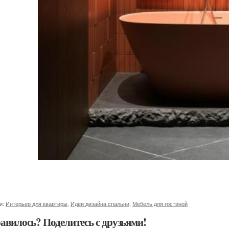
и:
Интерьер для квартиры
,
Идеи дизайна спальни
,
Мебель для гостиной
авилось? Поделитесь с друзьями!