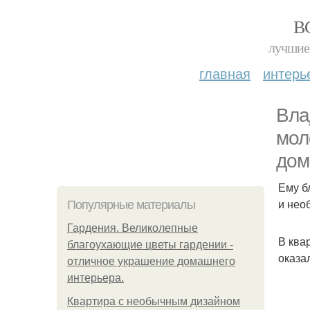
В
лучшие 
главная
интерь
Вла
мол
дом
Ему б
и нео
Популярные материалы
Гардения. Великолепные
В ква
благоухающие цветы гардении -
оказа
отличное украшение домашнего
интерьера.
Квартира с необычным дизайном