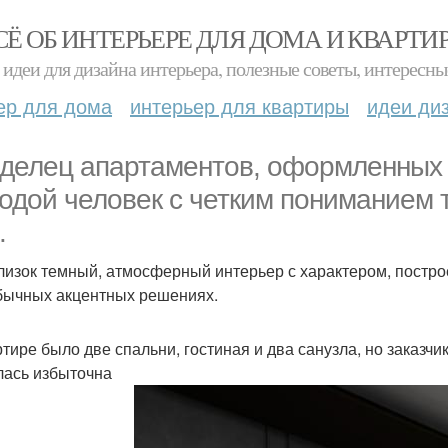
СЁ ОБ ИНТЕРЬЕРЕ ДЛЯ ДОМА И КВАРТИ
идеи для дизайна интерьера, полезные советы, интересны
ер для дома
интерьер для квартиры
идеи ди
делец апартаментов, оформленных 
одой человек с четким пониманием т
.
лизок темный, атмосферный интерьер с характером, постро
бычных акцентных решениях.
ртире было две спальни, гостиная и два санузла, но заказчи
лась избыточна