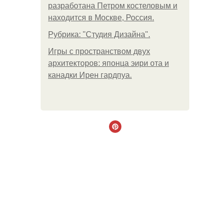
разработана Петром костеловым и
находится в Москве, Россия.
Рубрика: "Студия Дизайна".
Игры с пространством двух
архитекторов: японца эири ота и
канадки Ирен гардпуа.