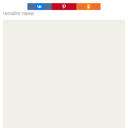
Читайте также
Ваза из бутылки. Приступаем к уроку
"Проиллюстрированные Люди": Томас майландер