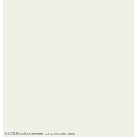
Готовясь к поездке, мы листали путеводители по городу
и наткнулись на фотографию белого дворца.
Квартира дипломата. Дизайнер Татьяна Сорокина -
Ильина создала классический интерьер для возрастной
пары в квартире площадью 82, 5 кв.
© 2026 Всё об интерьере для дома и квартиры