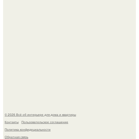
Визуализация квартиры в ЖК "Булычев".
Среди сосен. Этот дом словно вырос среди деревьев, и
жизнь здесь течет в собственном ритме - спокойно, без
спешки и лишнего шума.
© 2026 Всё об интерьере для дома и квартиры
Контакты
Пользовательское соглашение
Политика конфидециальности
Обратная связь