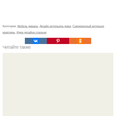
Категории:
Мебель диваны
,
Дизайн интерьера дома
,
Современный интерьер
квартиры
,
Идеи дизайна спальни
Читайте также
Шкаф купе в прихожую с обувницей. Закрытые модели