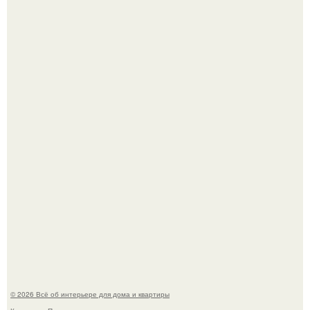
Это жилой комплекс в Париже, в пригороде нуази - ле -
гран.
Опишите интерьер кухни в 2-3 словах.
© 2026 Всё об интерьере для дома и квартиры