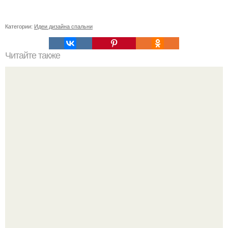
Категории:
Идеи дизайна спальни
Читайте также
Советские мебельные стенки названия. Вещи века:
советские стенки 80-х.