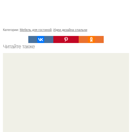
Категории:
Мебель для гостиной
,
Идеи дизайна спальни
Читайте также
Сколько сохнут обои на флизелиновой основе после
поклейки. Когда высохнет клей?