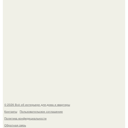
Литературная Москва. Дома - музеи писателей.
Кёнигсберг. Интерьер дома студенческого братства
"Германия".
© 2026 Всё об интерьере для дома и квартиры
Контакты
Пользовательское соглашение
Политика конфидециальности
Обратная связь