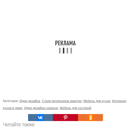
Категории:
Идеи дизайна
,
Стили интерьеров квартир
,
Мебель для кухни
,
Интерьер
кухни в доме
,
Идеи дизайна спальни
,
Мебель для гостиной
Читайте также