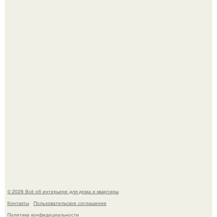
Невеста без права выбора: как показ Samuel Cirnansck
2012 года превратил подиум в манифест против
принуждения.
Сокровища из Hoff.
© 2026 Всё об интерьере для дома и квартиры
Контакты
Пользовательское соглашение
Политика конфидециальности