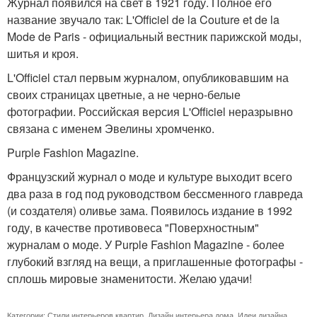
Журнал появился на свет в 1921 году. Полное его
название звучало так: L'Officiel de la Couture et de la
Mode de Paris - официальный вестник парижской моды,
шитья и кроя.
L'Officiel стал первым журналом, опубликовавшим на
своих страницах цветные, а не черно-белые
фотографии. Российская версия L'Officiel неразрывно
связана с именем Эвелины хромченко.
Purple Fashion Magazine.
Французский журнал о моде и культуре выходит всего
два раза в год под руководством бессменного главреда
(и создателя) оливье зама. Появилось издание в 1992
году, в качестве противовеса "Поверхностным"
журналам о моде. У Purple Fashion Magazine - более
глубокий взгляд на вещи, а приглашенные фотографы -
сплошь мировые знаменитости. Желаю удачи!
Категории:
Стили интерьеров квартир
,
Дизайн интерьера дома
,
Идеи дизайна