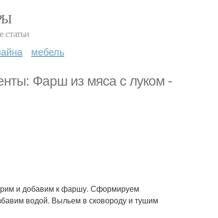
РЫ
е статьи
зайна
мебель
енты: Фарш из мяса с луком -
арим и добавим к фаршу. Сформируем
бавим водой. Выльем в сковороду и тушим