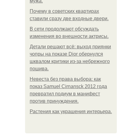
мужа.
Почему в советских квартирах
ставили сразу две входные двери.
В сети продолжают обсуждать
изменения во внешности актрисы.
Детали решают всё: выход приянки
чопры на показе Dior обернулся
шквалом критики из-за небрежного
пошива.
Невеста без права выбора: как
показ Samuel Cirnansck 2012 года
превратил подиум в манифест
против принуждения.
Растения как украшения интерьера.