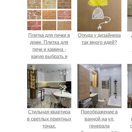
Плитка для печки в
Откуда у дизайнера
доме. Плитка для
так много идей?
печи и камина -
какую выбрать и
какой лучше
обложить печь в
доме.
Стильная квартира
Преображение в
в светлых приятных
ванной на ул.
тонах.
генерала