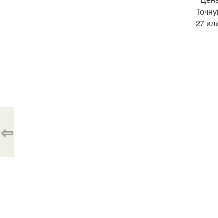
Точну
27 ил
⇦