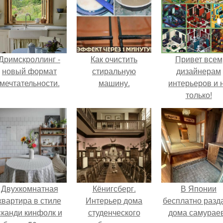
Дримскроллинг -
Как очистить
Привет всем
новый формат
стиральную
дизайнерам
мечтательности.
машину.
интерьеров и 
только!
Двухкомнатная
Кёнигсберг.
В Японии
квартира в стиле
Интерьер дома
бесплатно разд
сканди кинфолк и
студенческого
дома самураев