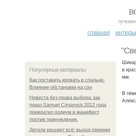
В
лучшие 
главная
интерь
"Св
Шикар
в кра
Популярные материалы
мм.
Как поставить кровать в спальне.
Влияние обстановки на сон
В тём
Невеста без права выбора: как
Алекс
показ Samuel Cirnansck 2012 года
превратил подиум в манифест
против принуждения.
Детали решают всё: выход приянки