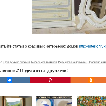
итайте статьи о красивых интерьерах домов
http://interior.
и:
Идеи дизайна спальни
,
Мебель для гостиной
,
Идеи дизайна прихожей
,
Красивые инт
авилось? Поделитесь с друзьями!