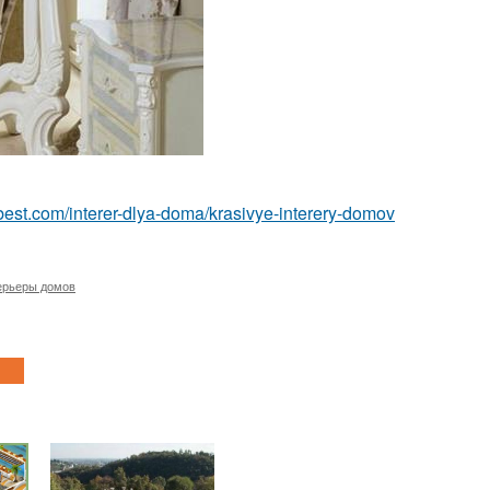
ru-best.com/interer-dlya-doma/krasivye-interery-domov
ерьеры домов