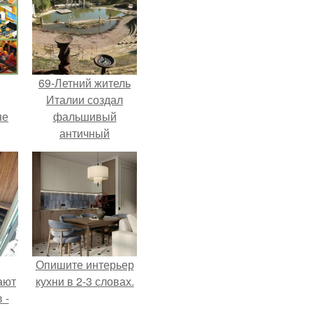
69-Летний житель
Италии создал
не
фальшивый
античный
амфитеатр и
долгое время
успешно выдавал
его за настоящее
историческое
наследие.
Опишите интерьер
ают
кухни в 2-3 словах.
 -