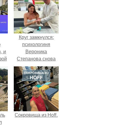
Круг замкнулся:
о
психологиня
, и
Вероника
зой
Степанова снова
ы.
вышла замуж за
собственного
бывшего мужа.
ель
Сокровища из Hoff.
л