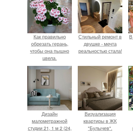
Как правильно
Стильный ремонт в
В
обрезать герань,
двушке - мечта
чтобы она пышно
реальностью стала!
цвела.
Дизайн
Визуализация
малометражной
квартиры в ЖК
студии 21, 1 м 2 (24,
"Булычев".