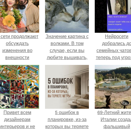
 сети продолжают
Значение картина с
Нейросети
обсуждать
волками. В том
добрались д
изменения во
случае, если вы
семейных чатов
внешности
любите вышивать,
теперь под угро
актрисы.
то наверняка
мамины нерв
задумывались о
том, что означает та
или иная вышитая
вами картина.
Привет всем
5 ошибок в
69-Летний жит
дизайнерам
планировке, из-за
Италии созда
интерьеров и не
которых вы теряете
фальшивый