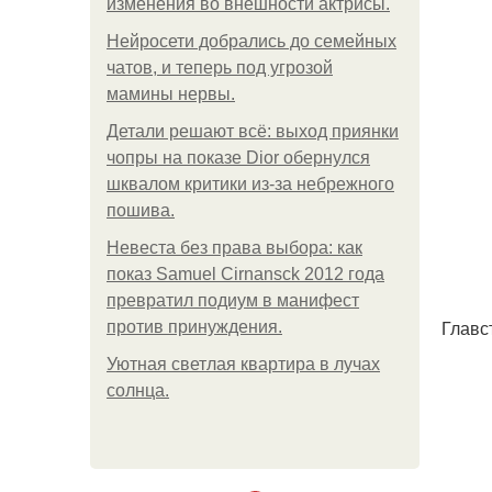
изменения во внешности актрисы.
Нейросети добрались до семейных
чатов, и теперь под угрозой
мамины нервы.
Детали решают всё: выход приянки
чопры на показе Dior обернулся
шквалом критики из-за небрежного
пошива.
Невеста без права выбора: как
показ Samuel Cirnansck 2012 года
превратил подиум в манифест
Главс
против принуждения.
Уютная светлая квартира в лучах
солнца.