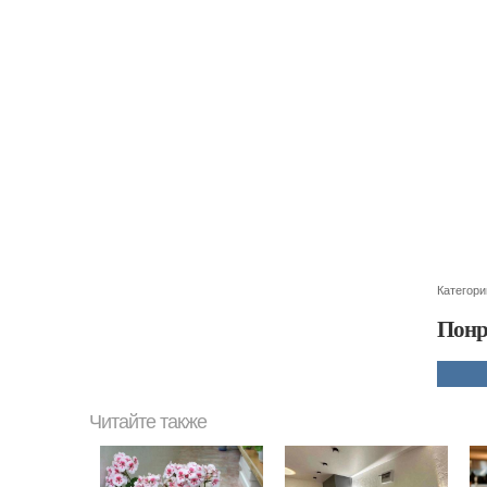
Категори
Понр
Читайте также