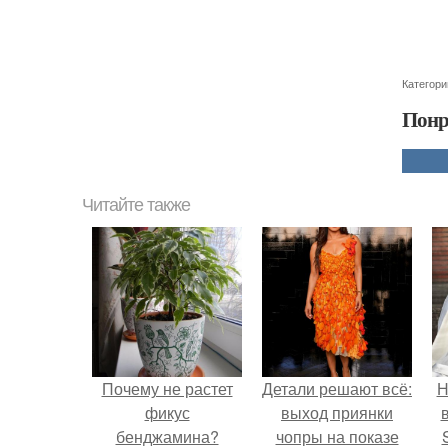
Категори
Понр
Читайте также
Почему не растет
Детали решают всё:
Н
фикус
выход приянки
бенджамина?
чопры на показе