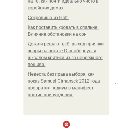
на то, как почти идеально чисто в
корейских домах.
Сокровища из Hoff.
Как поставить кровать в спальне.
Влияние обстановки на сон
Детали решают всё: выход приянки
чопры на показе Dior обернулся
шквалом критики из-за небрежного
пошива.
Невеста без права выбора: как
показ Samuel Cirnansck 2012 года
.
превратил подиум в манифест
против принуждения.