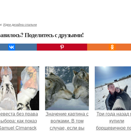
и:
Идеи дизайна спальни
авилось? Поделитесь с друзьями!
евеста без права
Значение картина с
Три года назад
выбора: как показ
волками. В том
купили
Samuel Cirnansck
случае, если вы
борщевичное п