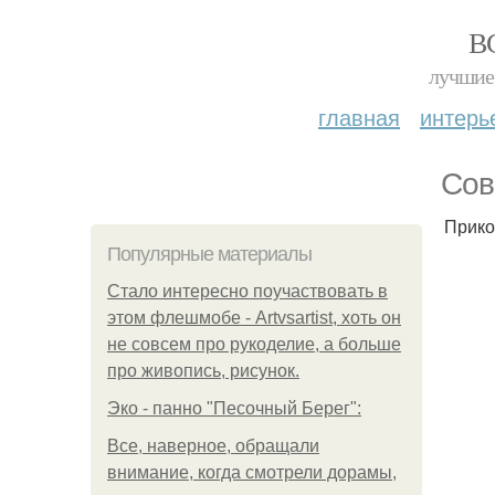
В
лучшие 
главная
интерь
Сoв
Прико
Популярные материалы
Стало интересно поучаствовать в
этом флешмобе - Artvsartist, хоть он
не совсем про рукоделие, а больше
про живопись, рисунок.
Эко - панно "Песочный Берег":
Все, наверное, обращали
внимание, когда смотрели дорамы,